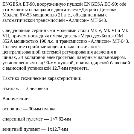
ENGESA ET-90, вооруженную пушкой ENGESA EC-90; обе
эти машины оснащались двигателем «Детройт Дизель».
Модели 6V-53 мощностью 21 л.с., объединенным с
автоматической трансмиссией «Аллисон» MT-643.
Следующими серийными моделями стали Mk V, Mk VI и Mk
VII, причем последняя имела дизель «Мерседес-Бенц» OM
352A мощностью 190 л.с. и трансмиссию «Аллисон» MT-643.
Последние серийные модели также отличаются
централизованной системой регулирования давления в
шинах, 24-вольтовой электросетью, лазерным дальномером,
установленным над 90-мм пушкой, и командирской башенкой
с выносной установкой 12,7-мм пулемета.
Тактико-технические характеристики:
Экипаж — 3 человека
Вооружение:
основное — 90-мм пушка
спаренный пулемет — 1×7,62-мм
зенитный пулемет — 1х12,7-мм