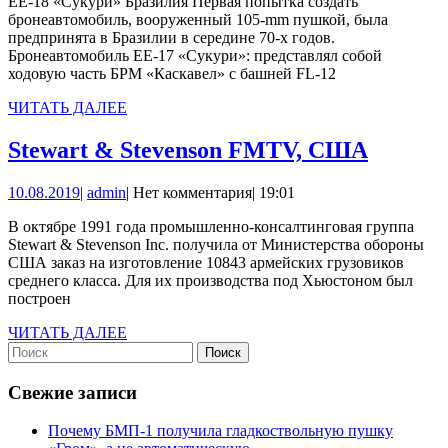
ЕЕ-18 «Сукури» Бразилия Первая попытка создать
бронеавтомобиль, вооруженный 105-mm пушкой, была
предпринята в Бразилии в середине 70-х годов.
Бронеавтомобиль EE-17 «Сукури»: представлял собой
ходовую часть БРМ «Каскавел» с башней FL-12
ЧИТАТЬ
ЧИТАТЬ ДАЛЕЕ
ДАЛЕЕ
Stewart
Stewart & Stevenson FMTV, США
&
10.08.2019
admin
10.08.2019
|
admin
|
Нет комментария
|
19:01
Stevens
FMTV,
В октябре 1991 года промышленно-консалтинговая группа
Stewart & Stevenson Inc. получила от Министерства обороны
США
США заказ на изготовление 10843 армейских грузовиков
среднего класса. Для их производства под Хьюстоном был
построен
ЧИТАТЬ
ЧИТАТЬ ДАЛЕЕ
Найти:
ДАЛЕЕ
Свежие записи
Почему БМП-1 получила гладкоствольную пушку