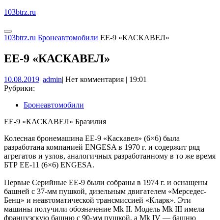
Перейти
103btrz.ru
к
содержимому
Кнопка
КНОПКА
103btrz.ru
Бронеавтомобили
ЕЕ-9 «КАСКАВЕЛ»
Открыть
ЗАКРЫТЬ
ЕЕ-9 «КАСКАВЕЛ»
10.08.2019
admin
10.08.2019
|
admin
|
Нет комментария
|
19:01
Рубрики:
Бронеавтомобили
ЕЕ-9 «КАСКАВЕЛ» Бразилия
Колесная бронемашина EE-9 «Каскавел» (6×6) была
разработана компанией ENGESA в 1970 г. и содержит ряд
агрегатов и узлов, аналогичных разработанному в то же время
БТР EE-11 (6×6) ENGESA.
Первые Серийные EE-9 были собраны в 1974 г. и оснащены
башней с 37-мм пушкой, дизельным двигателем «Мерседес-
Бенц» и неавтоматической трансмиссией «Кларк». Эти
машины получили обозначение Mk II. Модель Mk III имела
французскую башню с 90-мм пушкой, а Mk IV — башню