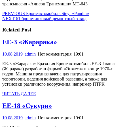
трансмиссия «Алисон Трансмишн» МТ-643
Навигация
Предыдущая
PREVIOUS
Бронеавтомобиль Steyr «Pandur»
Следующая
запись:
NEXT
61 бронетанковый ремонтный завод
по
запись:
записям
Related Post
ЕЕ-3
ЕЕ-3 «Жарарака»
«Жарарака»
10.08.2019
admin
10.08.2019
|
admin
|
Нет комментария
|
19:01
ЕЕ-3 «Жарарака» Бразилия Бронеавтомобиль EE-3 Jararaca
(Жарарака) разработан фирмой «Энжеса» в конце 1970-х
годов. Машина предназначена для патрулирования
территории, ведения войсковой разведки, а также для
установки различного вооружения, например ПТРК
ЧИТАТЬ
ЧИТАТЬ ДАЛЕЕ
ДАЛЕЕ
ЕЕ-18
ЕЕ-18 «Сукури»
«Сукури»
10.08.2019
admin
10.08.2019
|
admin
|
Нет комментария
|
19:01