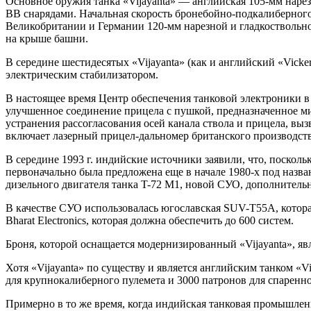
Основное оружия танка «Vijayanta» — английская 105-мм нар
ВВ снарядами. Начальная скорость бронебойно-подкалиберного 
Великобритании и Германии 120-мм нарезной и гладкоствольной
на крыше башни.
В середине шестидесятых «Vijayanta» (как и английский «Vic
электрическим стабилизатором.
В настоящее время Центр обеспечения танковой электроники в
улучшенное соединение прицела с пушкой, предназначенное м
устранения рассогласования осей канала ствола и прицела, в
включает лазерный прицел-дальномер британского производст
В середине 1993 г. индийские источники заявили, что, посколь
первоначально была предложена еще в начале 1980-х под назва
дизельного двигателя танка T-72 M1, новой СУО, дополнитель
В качестве СУО использовалась югославская SUV-T55A, котора
Bharat Electronics, которая должна обеспечить до 600 систем.
Броня, которой оснащается модернизированный «Vijayanta», яв
Хотя «Vijayanta» по существу и является английским танком «V
для крупнокалиберного пулемета и 3000 патронов для спаренно
Примерно в то же время, когда индийская танковая промышленн