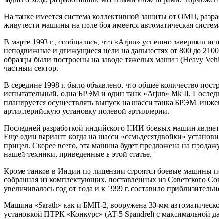
На танке имеется система коллективной защиты от ОМП, разраб
живучести машины на поле боя имеется автоматическая систе
В марте 1993 г., сообщалось, что «Arjun» успешно завершил 
неподвижные и движущиеся цели на дальностях от 800 до 2100
образцы были построены на заводе тяжелых машин (Heavy Vehicl
частный сектор.
В середине 1998 г. было объявлено, что общее количество пос
испытательный, одна БРЭМ и один танк «Arjun» Mk II. Последн
планируется осуществлять выпуск на шасси танка БРЭМ, инже
артиллерийскую установку полевой артиллерии.
Последней разработкой индийского НИИ боевых машин является
Еще один вариант, когда на шасси «семьдесятдвойки» установ
прицел. Скорее всего, эта машина будет предложена на продаж
нашей техники, приведенные в этой статье.
Кроме танков в Индии по лицензии строятся боевые машины пе
собранная из комплектующих, поставленных из Советского Сою
увеличивалось год от года и к 1999 г. составило приблизитель
Машина «Sarath» как и БМП-2, вооружена 30-мм автоматическ
установкой ПТРК «Конкурс» (AT-5 Spandrel) с максимальной д