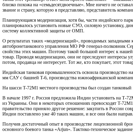
близко похожа на «семьдесятдвоечные». Мне ничего не оставало
звание и страну, которую я представляю, представитель компа
Планирующаяся модернизация, хотя бы, части индийского парка
планировалось установить новые СУО, силовую установку, ди
систему коллективной защиты от ОМП.
О результатах таких «модернизаций», проводимых западными к
автобронетанкового управления МО РФ генерал-полковник Сер
свойства этих машин. Поэтому такой большой интерес к нашей
товар. Проводя модернизацию, они не преследуют интересы улу
потом, продавца не интересует. Тот же, кто покупает, этот товар
Индийская танковая промышленность освоила производство на 
мм САУ с башней T-6, производства южноафриканской компании
На шасси T-72М1 местного производства был создан танковый
В начале 1997 г. Россия предложила Индии установить на Т-
из Украины. Они в некоторых отношениях превосходят T-72M1
правительство приняло другое решение: закупить в России сов
Индии поставлено уже 40 таких машин, и все они были направл
Получив достаточный опыт в производстве лицензионной брон
основного боевого танка «Arjun». Тактико-техническое задание 