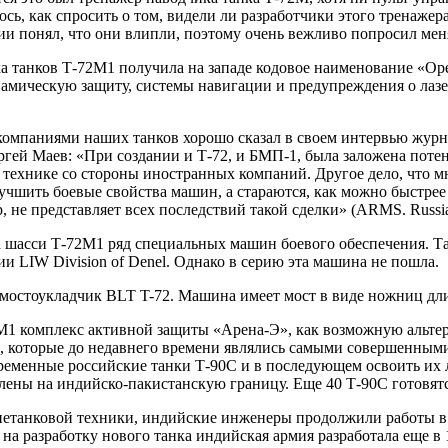
сь, как спросить о том, видели ли разработчики этого тренажер
нии понял, что они влипли, поэтому очень вежливо попросил мен
 танков Т-72М1 получила на западе кодовое наименование «Oper
намическую защиту, системы навигации и предупреждения о лаз
омпаниями наших танков хорошо сказал в своем интервью журнал
гей Маев: «При создании и Т-72, и БМП-1, была заложена поте
 технике со стороны иностранных компаний. Другое дело, что 
чшить боевые свойства машин, а стараются, как можно быстрее и
, не представляет всех последствий такой сделки» (ARMS. Russian d
шасси Т-72М1 ряд специальных машин боевого обеспечения. Так
 LIW Division of Denel. Однако в серию эта машина не пошла.
 мостоукладчик BLT T-72. Машина имеет мост в виде ножниц дл
72М1 комплекс активной защиты «Арена-Э», как возможную альт
, которые до недавнего времени являлись самыми совершенным
ременные российские танки Т-90С и в последующем освоить их л
ены на индийско-пакистанскую границу. Еще 40 Т-90С готовятся 
етанковой техники, индийские инженеры продолжили работы в с
на разработку нового танка индийская армия разработала еще в 19