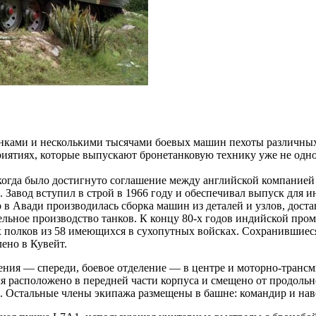
нками и несколькими тысячами боевых машин пехоты различных м
иятиях, которые выпускают бронетанковую технику уже не одно
 когда было достигнуто соглашение между английской компанией
са. Завод вступил в строй в 1966 году и обеспечивал выпуск для
 в Авади производилась сборка машин из деталей и узлов, дос
ельное производство танков. К концу 80-х годов индийской пр
ых полков из 58 имеющихся в сухопутных войсках. Сохранившиеся
лено в Кувейт.
ения — спереди, боевое отделение — в центре и моторно-трансм
ля расположено в передней части корпуса и смещено от продол
е. Остальные члены экипажа размещены в башне: командир и на