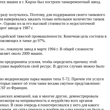
этих машин в г. Кирхи был построен танкоремонтный завод.
сразу получалось. Поэтому, для поддержания своего танкового
намеревалась заказать только небольшое количество танков
». Однако из-за его высокой стоимости и недостаточной
от завода в 1987 г.
ндийской тяжелой промышленности. Конечная цель состояла в
тавляющих в танке до 97%.
a», покинули завод в марте 1994 г. В общей сложности
авляет около 2000 машин.
были предприняты усилия, чтобы определить причину этой
 пушки выработали свой ресурс. В других случаях можно было
ию модернизации парка машин типа Т-72. Причем эти услуги
оторые имеют об этом танке весьма смутное представление:
-CSF из Франции.
иканских компаний, как и многие другие, демонстрировала
несмотря на непривычность и неудобство всех органов
онал. В свою очередь я поинтересовался у него для какого
вления, ни сетка прицела и вообще ни одна кнопка не была и