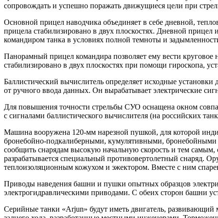
сопровождать и успешно поражать движущиеся цели при стрель
Основной прицел наводчика объединяет в себе дневной, тепл
прицела стабилизировано в двух плоскостях. Дневной прицел
командиром танка в условиях полной темноты и задымленност
Панорамный прицел командира позволяет ему вести круговое на
стабилизировано в двух плоскостях при помощи гироскопа, уст
Баллистический вычислитель определяет исходные установки 
от ручного ввода данных. Он вырабатывает электрические си
Для повышения точности стрельбы СУО оснащена окном совпаден
с сигналами баллистического вычислителя (на российских танк
Машина вооружена 120-мм нарезной пушкой, для которой инди
бронебойно-подкалиберными, кумулятивными, бронебойными с 
сообщить снарядам высокую начальную скорость и тем самым,
разрабатывается специальный противовертолетный снаряд. Ору
теплоизоляционным кожухом и эжектором. Вместе с ним спарен
Приводы наведения башни и пушки опытных образцов электри
электрогидравлическими приводами. С обеих сторон башни уст
Серийные танки «Arjun» будут иметь двигатель, развивающий м
заднего хода, разработанные местными инженерами. Торможе