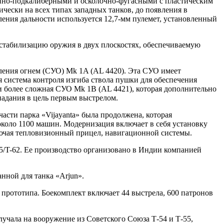
ойно-подкалиберными и осколочно-фугасными с пластическим
ически на всех типах западных танков, до появления в
ления дальности используется 12,7-мм пулемет, установленный
 стабилизацию оружия в двух плоскостях, обеспечиваемую
вления огнем (СУО) Mk 1A (AL 4420). Эта СУО имеет
система контроля изгиба ствола пушки для обеспечения
 и более сложная СУО Mk 1B (AL 4421), которая дополнительно
адания в цель первым выстрелом.
части парка «Vijayanta» была продолжена, которая
 около 1100 машин. Модернизация включает в себя установку
лючая тепловизионный прицел, навигационной системы.
55/T-62. Ее производство организовано в Индии компанией
нной для танка «Arjun».
о прототипа. Боекомплект включает 44 выстрела, 600 патронов
лучала на вооружение из Советского Союза Т-54 и Т-55,