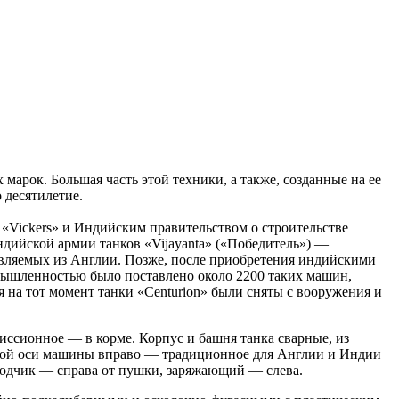
арок. Большая часть этой техники, а также, созданные на ее
 десятилетие.
 «Vickers» и Индийским правительством о строительстве
 индийской армии танков «Vijayanta» («Победитель») —
тавляемых из Англии. Позже, после приобретения индийскими
омышленностью было поставлено около 2200 таких машин,
 на тот момент танки «Centurion» были сняты с вооружения и
иссионное — в корме. Корпус и башня танка сварные, из
ьной оси машины вправо — традиционное для Англии и Индии
водчик — справа от пушки, заряжающий — слева.