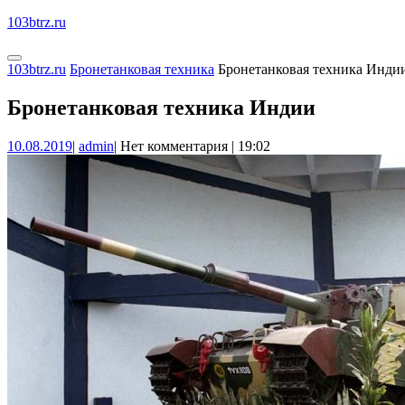
Перейти
103btrz.ru
к
содержимому
Кнопка
КНОПКА
103btrz.ru
Бронетанковая техника
Бронетанковая техника Инди
Открыть
ЗАКРЫТЬ
Бронетанковая техника Индии
10.08.2019
admin
10.08.2019
|
admin
|
Нет комментария
|
19:02