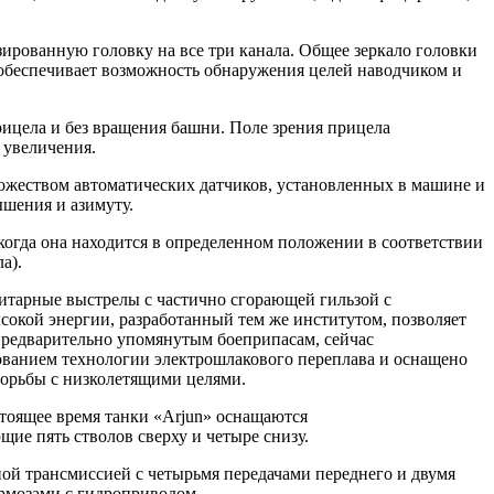
ированную головку на все три канала. Общее зеркало головки
обеспечивает возможность обнаружения целей наводчиком и
рицела и без вращения башни. Поле зрения прицела
 увеличения.
ожеством автоматических датчиков, установленных в машине и
шения и азимуту.
когда она находится в определенном положении в соответствии
а).
итарные выстрелы с частично сгорающей гильзой с
кой энергии, разработанный тем же институтом, позволяет
предварительно упомянутым боеприпасам, сейчас
ованием технологии электрошлакового переплава и оснащено
борьбы с низколетящими целями.
тоящее время танки «Arjun» оснащаются
е пять стволов сверху и четыре снизу.
ной трансмиссией с четырьмя передачами переднего и двумя
рмозами с гидроприводом.