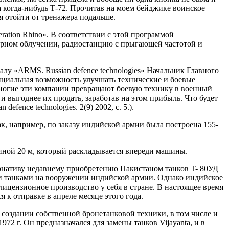
а когда-нибудь Т-72. Прочитав на моем бейджике воинское
я отойти от тренажера подальше.
ation Rhino». В соответствии с этой программой
ерном облучении, радиостанцию с прыгающей частотой и
у «ARMS. Russian defence technologies» Начальник Главного
нциальная возможность улучшать технические и боевые
многие эти компании превращают боевую технику в военный
 выгоднее их продать, заработав на этом прибыль. Что будет
efence technologies. 2(9) 2002, с. 5.).
, например, по заказу индийской армии была построена 155-
иной 20 м, который раскладывается впереди машины.
ернативу недавнему приобретению Пакистаном танков T- 80УД
и танками на вооружении индийской армии. Однако индийское
ицензионное производство у себя в стране. В настоящее время
к отправке в апреле месяце этого года.
оздании собственной бронетанковой техники, в том числе и
72 г. Он предназначался для замены танков Vijayanta, и в