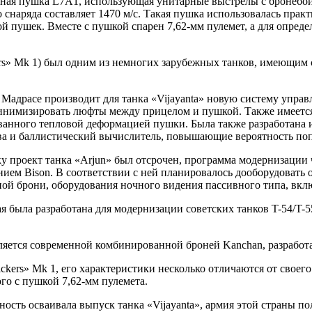
езная пушка L7A1, использующая унитарные выстрелы с бронеб
снаряда составляет 1470 м/с. Такая пушка использовалась практ
 пушек. Вместе с пушкой спарен 7,62-мм пулемет, а для опреде
kers» Мk 1) был одним из немногих зарубежных танков, имеющим
 Мадрасе производит для танка «Vijayanta» новую систему упра
инимизировать люфты между прицелом и пушкой. Также имеется 
ызванного тепловой деформацией пушки. Была также разработана
ва и баллистический вычислитель, повышающие вероятность поп
ку проект танка «Arjun» был отсрочен, программа модернизации 
нием Bison. В соответствии с ней планировалось дооборудовать
ной брони, оборудования ночного видения пассивного типа, вк
я была разработана для модернизации советских танков T-54/T-
ляется современной комбинированной броней Kanchan, разработа
ickers» Mk 1, его характеристики несколько отличаются от своег
го с пушкой 7,62-мм пулемета.
ость осваивала выпуск танка «Vijayanta», армия этой страны по