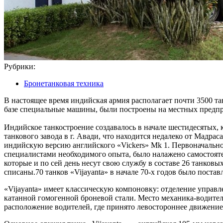
Рубрики:
Бронетанковая техника
В настоящее время индийская армия располагает почти 3500 та
базе специальные машины, были построены на местных предпр
Индийское танкостроение создавалось в начале шестидесятых,
танкового завода в г. Авади, что находится недалеко от Мадра
индийскую версию английского «Vickers» Мk 1. Первоначально
специалистами необходимого опыта, было налажено самостоят
которые и по сей день несут свою службу в составе 26 танков
списаны.70 танков «Vijayanta» в начале 70-х годов было постав
«Vijayanta» имеет классическую компоновку: отделение управл
катанной гомогенной броневой стали. Место механика-водите
расположение водителей, где принято левостороннее движени