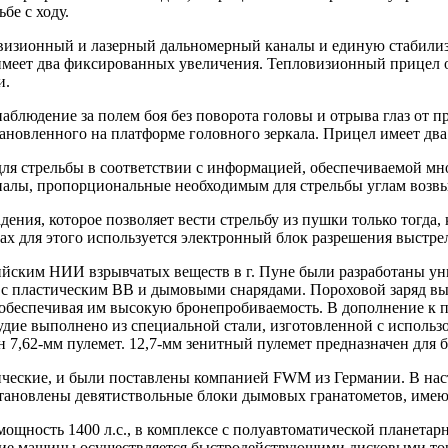
бе с ходу.
овизионный и лазерный дальномерный каналы и единую стабилиз
 имеет два фиксированных увеличения. Тепловизионный прицел 
и.
блюдение за полем боя без поворота головы и отрыва глаз от п
ановленного на платформе головного зеркала. Прицел имеет два
для стрельбы в соответствии с информацией, обеспечиваемой мн
гналы, пропорциональные необходимым для стрельбы углам возвы
ия, которое позволяет вести стрельбу из пушки только тогда, 
ах для этого используется электронный блок разрешения выстрел
йским НИИ взрывчатых веществ в г. Пуне были разработаны ун
пластическим ВВ и дымовыми снарядами. Пороховой заряд высо
 обеспечивая им высокую бронепробиваемость. В дополнение к 
дие выполнено из специальной стали, изготовленной с использ
 7,62-мм пулемет. 12,7-мм зенитный пулемет предназначен для 
ческие, и были поставлены компанией FWM из Германии. В нас
ановлены девятиствольные блоки дымовых гранатометов, имеющи
ощность 1400 л.с., в комплексе с полуавтоматической планетар
ние машины осуществляется быстродействующими дисковыми то