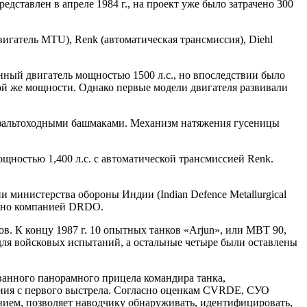
дставлен в апреле 1984 г., на проект уже было затрачено 300
игатель MTU), Renk (автоматическая трансмиссия), Diehl
ный двигатель мощностью 1500 л.с., но впоследствии было
ой же мощности. Однако первые модели двигателя развивали
сфальтоходными башмаками. Механизм натяжения гусеницы
ностью 1,400 л.с. с автоматической трансмиссией Renk.
министерства обороны Индии (Indian Defence Metallurgical
отано компанией DRDO.
в. К концу 1987 г. 10 опытных танков «Arjun», или MBT 90,
для войсковых испытаний, а остальные четыре были оставлены
ованного панорамного прицела командира танка,
ания с первого выстрела. Согласно оценкам CVRDE, СУО
нием, позволяет наводчику обнаруживать, идентифицировать,