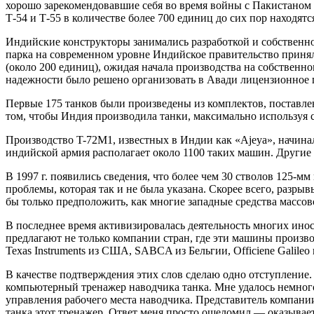
хорошо зарекомендовавшие себя во время войны с Пакистаном 
Т-54 и Т-55 в количестве более 700 единиц до сих пор находят
Индийские конструкторы занимались разработкой и собственного
парка на современном уровне Индийское правительство приня
(около 200 единиц), ожидая начала производства на собственн
надежности было решено организовать в Авади лицензионное п
Первые 175 танков были произведены из комплектов, поставл
том, чтобы Индия производила танки, максимально используя 
Производство T-72M1, известных в Индии как «Ajeya», начинал
индийской армия располагает около 1100 таких машин. Другие
В 1997 г. появились сведения, что более чем 30 стволов 125-м
проблемы, которая так и не была указана. Скорее всего, разр
бы только предположить, как многие западные средства массо
В последнее время активизировалась деятельность многих ин
предлагают не только компании стран, где эти машины производ
Texas Instruments из США, SABCA из Бельгии, Officiene Galil
В качестве подтверждения этих слов сделаю одно отступление. 
компьютерный тренажер наводчика танка. Мне удалось немного 
управления рабочего места наводчика. Представитель компании
танка этот тренажер. Ответ меня просто ошеломил — оказывает