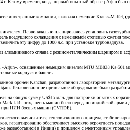
г. К тому времени, когда первый опытный образец Arjun был пре
ие иностранные компании, включая немецкие Krauss-Maffei, (дв
игателем. Первоначально планировалось установить газотурбин
зель воздушного охлаждения с изменяемой степенью сжатия так
величить эту цифру до 1000 л.с. при установке турбонаддува.
 из алюминиевого сплава с резинометаллическим шарниром и а
 «Arjun», оснащенные немецким дизелем MTU MB838 Ka-501 мощ
стальные корпуса и башни.
ной броней Kanchan, разработанной лабораторией металлургии 
u Nigam. Тепловизионное прицельное оборудование было разраб
теля на общую сумму US$15 млн. для постройки опытных образцо
м Mark I. Из них, шесть машин было передано индийской армии 
ию при НИИ боевых машин (CVRDE).
истического вычислителя, тепловизионного прицела, стабилизир
оков, гарантированно обеспечивает высокую вероятность попад
тоже разработанной в Индии) и прицелом с электронным управле