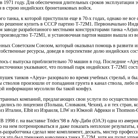
в 1971 году. Для обеспечения длительных сроков эксплуатации 
ся в строю индийских бронетанковых войск.
 танка, к которой приступили еще в 70-х годах, однако не все 
ло решение купить в СССР партию Т-72М1. Первоначально Индия 
ом заводе разработанного местными конструкторами танка «Arjun
роизводство T-72M1, и установочная партия машин вышла из вор
енных Советским Союзом, который оказывал помощь в развити и
собственные ресурсы, доведя в перспективе долю индийских сос
ось с выпуска приблизительно 70 машин в год. Последние «Ajey
 источники указывают, что полный парк индийских Т-72М1 сост
м пушек танков «Ajeya» разорвало во время учебных стрельб, и 
ывы стволов произошли от попадания грунта в канал ствола, либо
вой информации мусолили бы такой конфуз.
остранных компаний, предлагающих свои услуги по осуществлен
ились по лицензии (Польша, Словакия, Чехия), а и тех стран, к
eo из Италии, Elbit из Израиля, LIW из Южной Африки и Thomson
В 1998 г. на выставке Tridex’98 в Абу-Даби (ОАЭ) одна из амер
на нем потренироваться и даже показать неплохие результаты, 
-разработчика сделал мне комплимент, дескать, мистер професси
ся это был тренажер наводчика танка Т-72М, хотя ни пульт упра