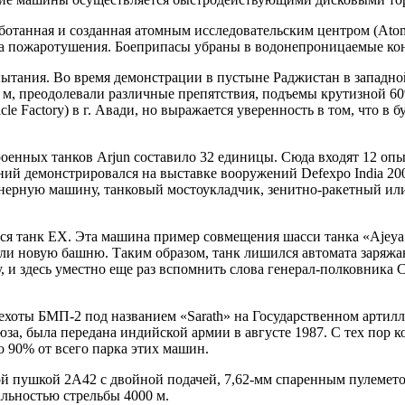
отанная и созданная атомным исследовательским центром (Atomi
ма пожаротушения. Боеприпасы убраны в водонепроницаемые ко
испытания. Во время демонстрации в пустыне Раджистан в запад
 м, преодолевали различные препятствия, подъемы крутизной 6
e Factory) в г. Авади, но выражается уверенность в том, что в 
троенных танков Arjun составило 32 единицы. Сюда входят 12 оп
ий демонстрировался на выставке вооружений Defexpo India 200
нерную машину, танковый мостоукладчик, зенитно-ракетный или
 танк EX. Эта машина пример совмещения шасси танка «Ajeya» 
или новую башню. Таким образом, танк лишился автомата заряжа
у, и здесь уместно еще раз вспомнить слова генерал-полковник
хоты БМП-2 под названием «Sarath» на Государственном артилле
за, была передана индийской армии в августе 1987. С тех пор 
но 90% от всего парка этих машин.
ой пушкой 2A42 с двойной подачей, 7,62-мм спаренным пулемет
альностью стрельбы 4000 м.