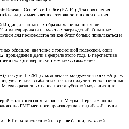
c Research Centre) в г. Бхабхе (BARC). Для повышения
нтейнеры для уменьшения возможности их возгорания.
ной Индии, два опытных образца машины поражали
0% и маневрировали на участках заграждений. Опытные
будущем для производства танков будет больше привлекаться и
ытных образцов, два танка с торсионной подвеской, один
2, прошедшей в Дели в феврале этого года. В перспективе
 зенитно-артиллерийский комплекс, самоходно-
(а по сути Т-72М1) с комплексом вооружения танка «Arjun».
ния, увеличился в габаритах, но зато получил тепловизионный
а С.Маева о различных вариантах зарубежной модернизации
рийско-техническом заводе в г. Медаке. Первая машина,
количество БМП местного производства в индийской армии
ом ПКТ и, установленной на крыше башни, пусковой