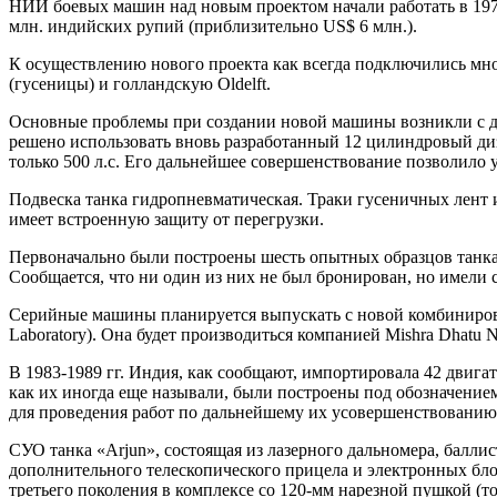
НИИ боевых машин над новым проектом начали работать в 1974 
млн. индийских рупий (приблизительно US$ 6 млн.).
К осуществлению нового проекта как всегда подключились мног
(гусеницы) и голландскую Oldelft.
Основные проблемы при создании новой машины возникли с дв
решено использовать вновь разработанный 12 цилиндровый ди
только 500 л.с. Его дальнейшее совершенствование позволило у
Подвеска танка гидропневматическая. Траки гусеничных лент
имеет встроенную защиту от перегрузки.
Первоначально были построены шесть опытных образцов танка
Сообщается, что ни один из них не был бронирован, но имели 
Серийные машины планируется выпускать с новой комбинирован
Laboratory). Она будет производиться компанией Mishra Dhat
В 1983-1989 гг. Индия, как сообщают, импортировала 42 двига
как их иногда еще называли, были построены под обозначение
для проведения работ по дальнейшему их усовершенствован
СУО танка «Arjun», состоящая из лазерного дальномера, балл
дополнительного телескопического прицела и электронных бл
третьего поколения в комплексе со 120-мм нарезной пушкой (