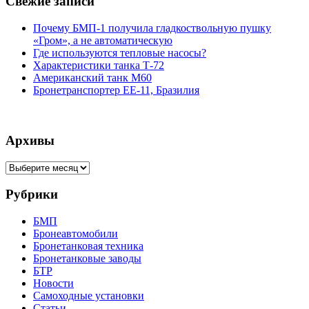
Свежие записи
Почему БМП-1 получила гладкоствольную пушку
«Гром», а не автоматическую
Где используются тепловые насосы?
Характеристики танка Т-72
Американский танк М60
Бронетранспортер EE-11, Бразилия
Архивы
Архивы
Рубрики
БМП
Бронеавтомобили
Бронетанковая техника
Бронетанковые заводы
БТР
Новости
Самоходные установки
Статьи