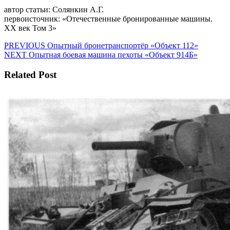
автор статьи: Солянкин А.Г.
первоисточник: «Отечественные бронированные машины.
XX век Том 3»
Навигация
Предыдущая
PREVIOUS
Опытный бронетранспортёр «Объект 112»
Следующая
запись:
NEXT
Опытная боевая машина пехоты «Объект 914Б»
по
запись:
записям
Related Post