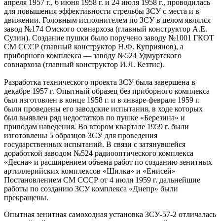
апреля 1957 г., 6 июня 1958 г. и 24 июля 1958 г., проводилась
для повышения эффективности стрельбы ЗСУ с места и в
движении. Головным исполнителем по ЗСУ в целом являлся
завод №174 Омского совнархоза (главный конструктор А.Е.
Сулин). Создание пушки было поручено заводу №1001 ГКОТ
СМ СССР (главный конструктор Н.Ф. Куприянов), а
приборного комплекса — заводу №524 Удмуртского
совнархоза (главный конструктор И.Л. Кезтис).
Разработка технического проекта ЗСУ была завершена в
декабре 1957 г. Опытный образец без приборного комплекса
был изготовлен в конце 1958 г. и в январе-феврале 1959 г.
были проведены его заводские испытания, в ходе которых
был выявлен ряд недостатков по пушке «Березина» и
приводам наведения. Во втором квартале 1959 г. были
изготовлены 5 образцов ЗСУ для проведения
государственных испытаний. В связи с затянувшейся
доработкой заводом №524 радиооптического комплекса
«Десна» и расширением объема работ по созданию зенитных
артиллерийских комплексов «Шилка» и «Енисей»
Постановлением СМ СССР от 4 июля 1959 г. дальнейшие
работы по созданию ЗСУ комплекса «Днепр» были
прекращены.
Опытная зенитная самоходная установка ЗСУ-57-2 отличалась