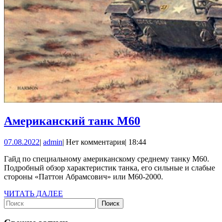
Американский
Американский танк М60
танк
07.08.2022
admin
07.08.2022
|
admin
|
Нет комментария
|
18:44
М60
Гайд по специальному американскому среднему танку M60.
Подробный обзор характеристик танка, его сильные и слабые
стороны «Паттон Абрамсович» или М60-2000.
ЧИТАТЬ
ЧИТАТЬ ДАЛЕЕ
Найти:
ДАЛЕЕ