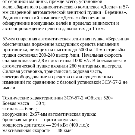
от серийной машины, прежде всего, установкой
малогабаритного радиооптического комплекса «Десна» и 57-
мм спаренной автоматической зенитной пушки «Березина».
Радиооптический комплекс «Десна» обеспечивал
обнаружение воздушных целей в пределах видимости и
автосопровождение цели на дальностях до 15 км.
57-мм спаренная автоматическая зенитная пушка «Березина»
обеспечивала поражение воздушных средств нападения
противника, летящих на высотах до 5000 м. Темп стрельбы
пушки составлял 200-240 выстр./мин. Начальная скорость
снарядов массой 2,8 кг достигала 1000 м/с. В боекомплект к
автоматической пушке входили 260 унитарных выстрела.
Силовая установка, трансмиссия, ходовая часть,
электрооборудование и средства связи существенных
изменений по сравнению с базовой установкой ЗСУ-57-2 не
имели.
Технические характеристики ЗСУ-57-2 «Объект 520»
Боевая масса — 30 т;
экипаж — 6 чел;
вооружение: 2х57-мм автоматическая пушка;
броневая защита — противопульная;
мощность двигателя — 294 кВт (400 л.с.);
максимальная скорость — 48 км/ч