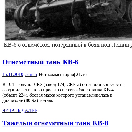
Огнемётный
Огнемётный танк КВ-6
танк
15.11.2019
admin
15.11.2019
|
admin
|
Нет комментария
|
21:56
КВ-6
В 1941 году на ЛКЗ (завод 174, СКБ-2) объявили конкурс на
создание эскизного проекта сверхтяжёлого танка КВ-4
(объект 224), боевая масса которого устанавливалась в
диапазоне (80-92) тонны.
ЧИТАТЬ
ЧИТАТЬ ДАЛЕЕ
ДАЛЕЕ
Тяжёл
Тяжёлый огнемётный танк КВ-8
огнемё