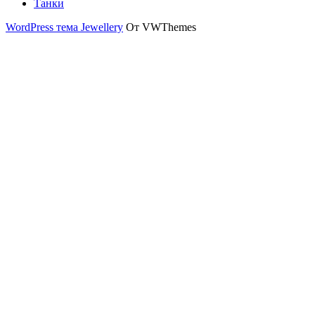
Танки
WordPress тема Jewellery
От VWThemes
Прокрутить
вверх