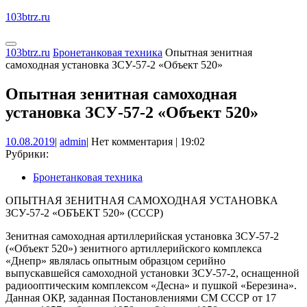
Перейти
103btrz.ru
к
содержимому
Кнопка
КНОПКА
103btrz.ru
Бронетанковая техника
Опытная зенитная
Открыть
ЗАКРЫТЬ
самоходная установка ЗСУ-57-2 «Объект 520»
Опытная зенитная самоходная
установка ЗСУ-57-2 «Объект 520»
10.08.2019
admin
10.08.2019
|
admin
|
Нет комментария
|
19:02
Рубрики:
Бронетанковая техника
ОПЫТНАЯ ЗЕНИТНАЯ САМОХОДНАЯ УСТАНОВКА
ЗСУ-57-2 «ОБЪЕКТ 520» (СССР)
Зенитная самоходная артиллерийская установка ЗСУ-57-2
(«Объект 520») зенитного артиллерийского комплекса
«Днепр» являлась опытным образцом серийно
выпускавшейся самоходной установки ЗСУ-57-2, оснащенной
радиооптическим комплексом «Десна» и пушкой «Березина».
Данная ОКР, заданная Постановлениями СМ СССР от 17