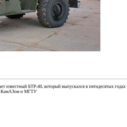
етранспортер
97,
ия
но КамАЗом и МГТУ