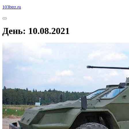
Перейти
103btrz.ru
к
содержимому
Кнопка
КНОПКА
Открыть
ЗАКРЫТЬ
День:
10.08.2021