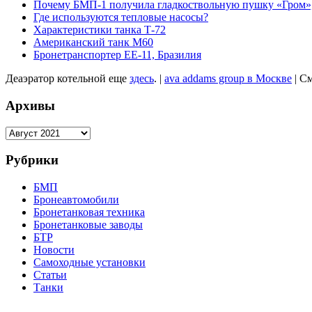
Почему БМП-1 получила гладкоствольную пушку «Гром»,
Где используются тепловые насосы?
Характеристики танка Т-72
Американский танк М60
Бронетранспортер EE-11, Бразилия
Деаэратор котельной еще
здесь
. |
ava addams group в Москве
| С
Архивы
Архивы
Рубрики
БМП
Бронеавтомобили
Бронетанковая техника
Бронетанковые заводы
БТР
Новости
Самоходные установки
Статьи
Танки