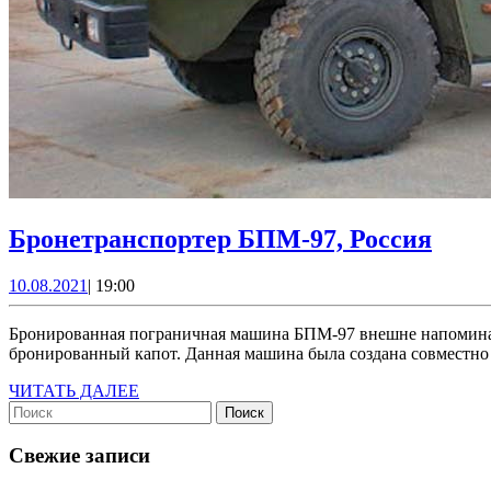
Брон
Бронетранспортер БПМ-97, Россия
БПМ-
10.08.2021
10.08.2021
|
19:00
Росс
Бронированная пограничная машина БПМ-97 внешне напоминает известный БТР-40, который выпускался в пятидесятых годах на базе ГАЗ-63: двухосное «грузовое» шасси, скошенный
бронированный капот. Данная машина была создана совмест
ЧИТАТЬ
ЧИТАТЬ ДАЛЕЕ
Найти:
ДАЛЕЕ
Свежие записи