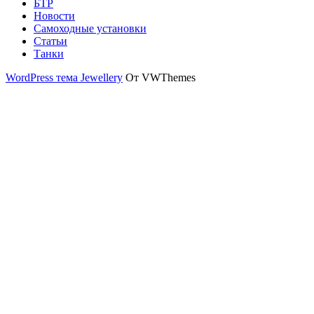
БТР
Новости
Самоходные установки
Статьи
Танки
WordPress тема Jewellery
От VWThemes
Прокрутить
вверх