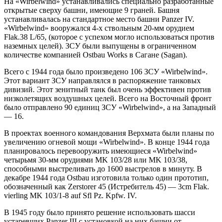
На «Wirbelwind» устанавливались специально разработанные
открытые сверху башни, имеющие 9 граней. Башня
устанавливалась на стандартное место башни Panzer IV.
«Wirbelwind» вооружался 4-х ствольным 20-мм орудием
Flak.38 L/65, (которое с успехом могло использоваться против
наземных целей). ЗСУ были выпущены в ограниченном
количестве компанией Ostbau Works в Сагане (Sagan).
Всего с 1944 года было произведено 106 ЗСУ «Wirbelwind».
Этот вариант ЗСУ направлялся в распоряжение танковых
дивизий. Этот зенитный танк был очень эффективен против
низколетящих воздушных целей. Всего на Восточный фронт
было отправлено 90 единиц ЗСУ «Wirbelwind», а на Западный
— 16.
В проектах военного командования Верхмата были планы по
увеличению огневой мощи «Wirbelwind». В конце 1944 года
планировалось перевооружить имеющиеся «Wirbelwind»
четырьмя 30-мм орудиями MK 103/28 или MK 103/38,
способными выстреливать до 1600 выстрелов в минуту. В
декабре 1944 года Ostbau изготовила только один прототип,
обозначенный как Zerstorer 45 (Истребитель 45) — 3cm Flak.
vierling MK 103/1-8 auf Sfl Pz. Kpfw. IV.
В 1945 году было принято решение использовать шасси
устаревших Panzer III с установкой на них башни от