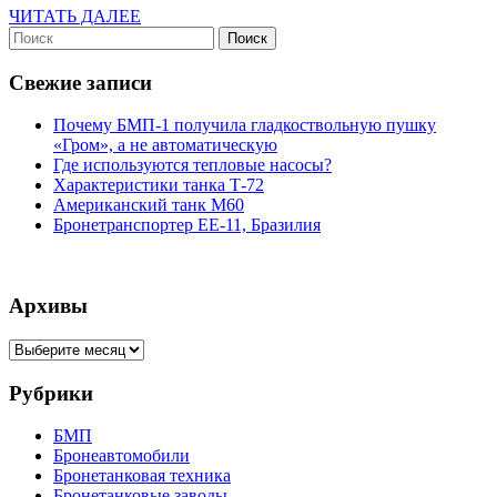
ЧИТАТЬ
ЧИТАТЬ ДАЛЕЕ
Найти:
ДАЛЕЕ
Свежие записи
Почему БМП-1 получила гладкоствольную пушку
«Гром», а не автоматическую
Где используются тепловые насосы?
Характеристики танка Т-72
Американский танк М60
Бронетранспортер EE-11, Бразилия
Архивы
Архивы
Рубрики
БМП
Бронеавтомобили
Бронетанковая техника
Бронетанковые заводы