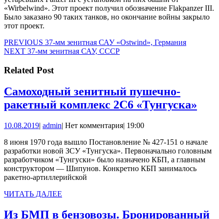
«Wirbelwind». Этот проект получил обозначение Flakpanzer III.
Было заказано 90 таких танков, но окончание войны закрыло
этот проект.
Навигация
Предыдущая
PREVIOUS
37-мм зенитная САУ «Ostwind», Германия
Следующая
запись:
NEXT
37-мм зенитная САУ, СССР
по
запись:
записям
Related Post
Самоходный зенитный пушечно-
Сам
ракетный комплекс 2С6 «Тунгуска»
зен
10.08.2019
admin
10.08.2019
|
admin
|
Нет комментария
|
19:00
пуш
рак
8 июня 1970 года вышло Постановление № 427-151 о начале
разработки новой ЗСУ «Тунгуска». Первоначально головным
ком
разработчиком «Тунгуски» было назначено КБП, а главным
2С6
конструктором — Шипунов. Конкретно КБП занималось
ракетно-артиллерийской
«Ту
ЧИТАТЬ
ЧИТАТЬ ДАЛЕЕ
ДАЛЕЕ
Из БМП в бензовозы. Бронированный