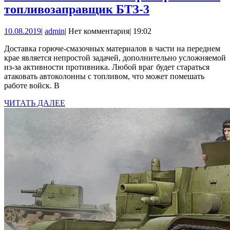
Из
топливозаправщик БТЗ-3
БМП
10.08.2019
admin
10.08.2019
|
admin
|
Нет комментария
|
19:02
в
бензовозы.
Доставка горюче-смазочных материалов в части на переднем
крае является непростой задачей, дополнительно усложняемой
Бронированн
из-за активности противника. Любой враг будет стараться
топливозапр
атаковать автоколонны с топливом, что может помешать
работе войск. В
БТЗ-3
ЧИТАТЬ
ЧИТАТЬ ДАЛЕЕ
ДАЛЕЕ