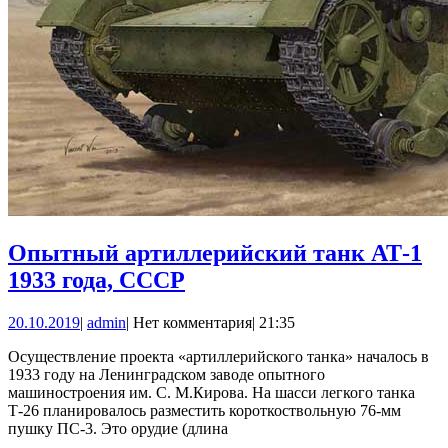
Опытный артиллерийский танк АТ-1
Опытный
1933 года, СССР
артиллерийский
20.10.2019
admin
20.10.2019
|
admin
|
Нет комментария
|
21:35
танк
АТ-1
Осуществление проекта «артиллерийского танка» началось в
1933 году на Ленинградском заводе опытного
1933
машиностроения им. С. М.Кирова. На шасси легкого танка
года,
Т-26 планировалось разместить короткоствольную 76-мм
пушку ПС-3. Это орудие (длина
СССР