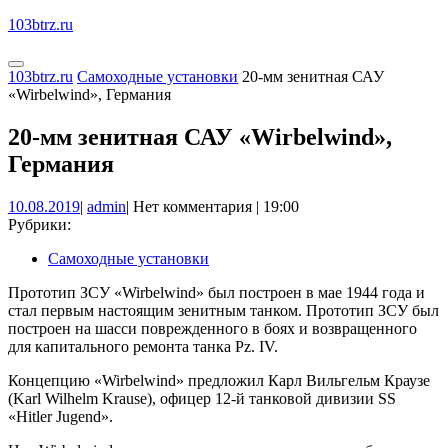
Перейти
103btrz.ru
к
содержимому
Кнопка
КНОПКА
103btrz.ru
Самоходные установки
20-мм зенитная САУ
Открыть
ЗАКРЫТЬ
«Wirbelwind», Германия
20-мм зенитная САУ «Wirbelwind»,
Германия
10.08.2019
admin
10.08.2019
|
admin
|
Нет комментария
|
19:00
Рубрики:
Самоходные установки
Прототип ЗСУ «Wirbelwind» был построен в мае 1944 года и
стал первым настоящим зенитным танком. Прототип ЗСУ был
построен на шасси поврежденного в боях и возвращенного
для капитального ремонта танка Pz. IV.
Концепцию «Wirbelwind» предложил Карл Вильгельм Краузе
(Karl Wilhelm Krause), офицер 12-й танковой дивизии SS
«Hitler Jugend».