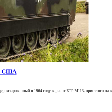
Гусеничный
1, США
бронетранспортер
М113А1,
США