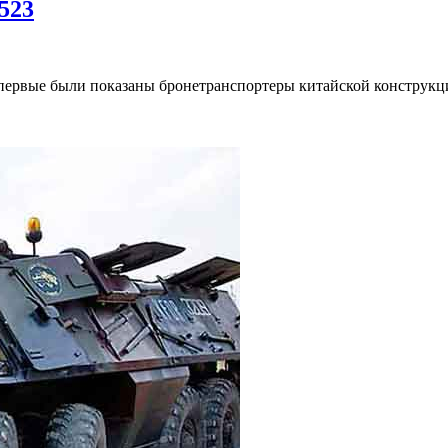
Бронетранспортер
523
Тип
93
(Type
93)
WZ-
523