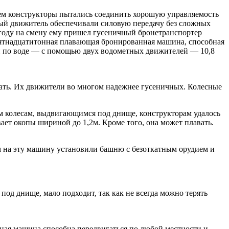
ем конструкторы пытались соединить хорошую управляемость
ый движитель обеспечивали силовую передачу без сложных
 году на смену ему пришел гусеничный бронетранспортер
ятнадцатитонная плавающая бронированная машина, способная
ч и по воде — с помощью двух водометных движителей — 10,8
ать. Их движители во многом надежнее гусеничных. Колесные
 колесам, выдвигающимся под днище, конструкторам удалось
ет окопы шириной до 1,2м. Кроме того, она может плавать.
м на эту машину установили башню с безоткатным орудием и
д днище, мало подходит, так как не всегда можно терять
ая машина способна передвигаться по любой местности и