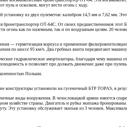
 пуль и осколков, могут вести огонь с ходу.
установку из двух пулеметов: калибром 14,5 мм и 7,62 мм. Эт
я бронетранспортер ОТ-64С. От своих предшественников этот БТ
сти огонь как по наземным, так и по воздушным целям. 20 челове
жения — герметизация корпуса и применение фильтровентиляцио
ения по шоссе 95 км/ч. Два гребных винта передвигают машину п
ческие гидравлические амортизаторы, благодаря чему машина от
оходимость и позволяет про должать движение даже при пулевы
ышленностью Польши.
е конструкторы установили на гусеничный БТР TOPAS, в резуль
ичные виды вооружения. В чехословацкой армии имеется спарен
дном хозяйстве страны. Двигатель и рубка экипажа бронированы
ту. Эту установку обслуживает экипаж из 3 человек. Максималь