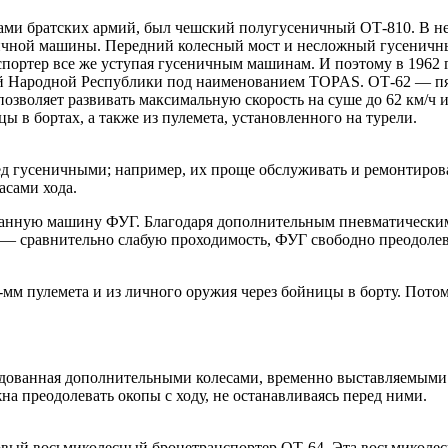
ами братских армий, был чешский полугусеничный ОТ-810. В н
ничной машины. Передний колесный мост и несложный гусеничн
спортер все же уступая гусеничным машинам. И поэтому в 1962
ой Народной Республики под наименованием TOPAS. ОТ-62 — п
. позволяет развивать максимальную скорость на суше до 62 км/
ы в бортах, а также из пулемета, установленного на турели.
д гусеничными; например, их проще обслуживать и ремонтиров
сами хода.
ванную машину ФУГ. Благодаря дополнительным пневматическим
— сравнительно слабую проходимость, ФУГ свободно преодолева
-мм пулемета и из личного оружия через бойницы в борту. Пото
дованная дополнительными колесами, временно выставляемыми по
на преодолевать окопы с ходу, не останавливаясь перед ними.
ый восьмиколесный бронетранспортер ОТ-64. Эта восьмиколесн