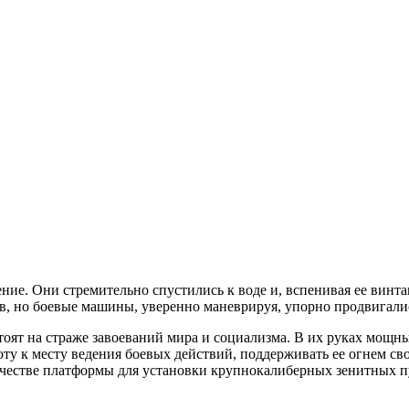
е. Они стремительно спустились к воде и, вспенивая ее винтам
, но боевые машины, уверенно маневрируя, упорно продвигали
оят на страже завоеваний мира и социализма. В их руках мощны
у к месту ведения боевых действий, поддерживать ее огнем сво
честве платформы для установки крупнокалиберных зенитных пу