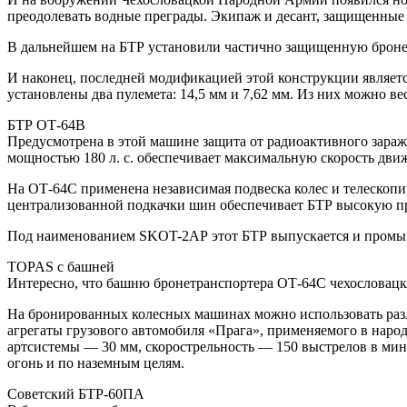
преодолевать водные преграды. Экипаж и десант, защищенные от
В дальнейшем на БТР установили частично защищенную броней 
И наконец, последней модификацией этой конструкции являетс
установлены два пулемета: 14,5 мм и 7,62 мм. Из них можно ве
БТР ОТ-64В
Предусмотрена в этой машине защита от радиоактивного зара
мощностью 180 л. с. обеспечивает максимальную скорость движ
На ОТ-64С применена независимая подвеска колес и телескопи
централизованной подкачки шин обеспечивает БТР высокую пр
Под наименованием SKOT-2АР этот БТР выпускается и пром
TOPAS с башней
Интересно, что башню бронетранспортера ОТ-64С чехословацки
На бронированных колесных машинах можно использовать разл
агрегаты грузового автомобиля «Прага», применяемого в наро
артсистемы — 30 мм, скорострельность — 150 выстрелов в мину
огонь и по наземным целям.
Советский БТР-60ПА