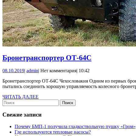
Бронетрансп
Бронетранспортер ОТ-64С
ОТ-64С
08.10.2019
admin
08.10.2019
|
admin
|
Нет комментария
|
10:42
Бронетранспортер ОТ-64С Чехословакия Одним из первых бронетранспортеров, созданных конструкторами братских армий, был чешский полугусеничный ОТ-810. В нем конструкторы
пытались соединить хорошую управляемость колесного броне
ЧИТАТЬ
ЧИТАТЬ ДАЛЕЕ
Найти:
ДАЛЕЕ
Свежие записи
Почему БМП-1 получила гладкоствольную пушку «Гром»,
Где используются тепловые насосы?