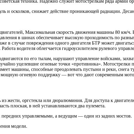
 советская техника. Надежно служит мотострелкам ряда армий б
ь и осколков, снижает действие проникающей радиации. Десант
ух двигателей, Максимальная скорость движения машины 80 км/ч
давления в шинах обеспечивает высокую проходимость по разны
 даже в случае повреждения одного двигателя БТР может двигат
 Работа водителя облегчается гидроусилителем рулевого управле
вигаются по его тылам, нарушают управление войсками, захва
случайно уцелевшие огневые точки «противника». Мотострелки 
имеет машины, способные преодолевать пустыни и реки, снега т
, мощную огневую поддержку — вот что дают современным мото
 из жести, оргстекла или дюралюминия. Для доступа к двигате
асть плоская, в ней устанавливаются два пулемета.
а передних управляемыми, а ведущим — один из задних мостов.
чения модели.