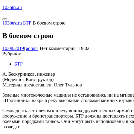
Перейти
103btrz.ru
к
содержимому
Кнопка
КНОПКА
103btrz.ru
БТР
В боевом строю
Открыть
ЗАКРЫТЬ
В боевом строю
10.08.2019
admin
10.08.2019
|
admin
|
Нет комментария
|
19:02
Рубрики:
БТР
А. Бескурников, инженер
(Моделист-Конструктор)
Материал предоставлен: Олег Тульнов
Зеленые многоколесные машины не остановились ни на мгновени
«Противник» накрыл реку высокими столбами минных взрывов
Семнадцать лет плечом к плечу воины дружественных армий ст
вооружение и бронетранспортеры. БТР должны доставлять пехот
боевыми порядками танков. Они могут быть использованы в ка
разведки.