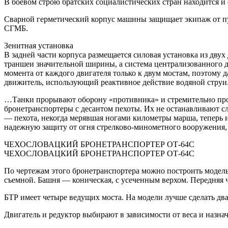
В боевом строю братских социалистических стран находится и
Сварной герметический корпус машины защищает экипаж от пул
СГМБ.
Зенитная установка
В задней части корпуса размещается силовая установка из дв
траншеи значительной ширины, а система централизованного 
момента от каждого двигателя только к двум мостам, поэтому
движитель, использующий реактивное действие водяной струи.
…Танки прорывают оборону «противника» и стремительно прод
бронетранспортеры с десантом пехоты. Их не останавливают 
— пехота, некогда мерявшая ногами километры марша, теперь 
надежную защиту от огня стрелково-минометного вооружения
ЧЕХОСЛОВАЦКИЙ БРОНЕТРАНСПОРТЕР ОТ-64С
ЧЕХОСЛОВАЦКИЙ БРОНЕТРАНСПОРТЕР ОТ-64С
По чертежам этого бронетранспортера можно построить модель
съемной. Башня — коническая, с усеченным верхом. Передняя ч
БТР имеет четыре ведущих моста. На модели лучше сделать дв
Двигатель и редуктор выбирают в зависимости от веса и назна