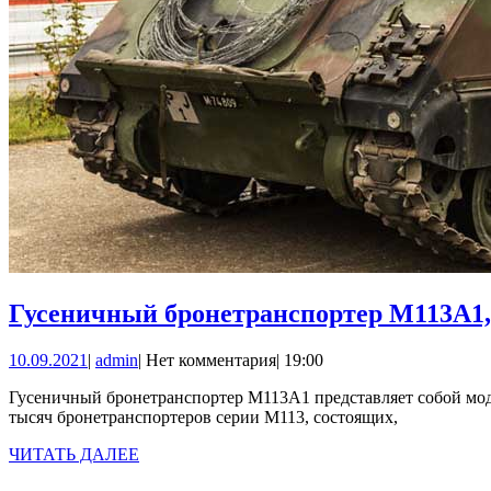
Гусеничный бронетранспортер М113А
10.09.2021
admin
10.09.2021
|
admin
|
Нет комментария
|
19:00
Гусеничный бронетранспортер М113А1 представляет собой модернизированный в 1964 году вариант БТР М113, принятого на вооружение в 1960 году. За это время было выпущено около 75
тысяч бронетранспортеров серии М113, состоящих,
ЧИТАТЬ
ЧИТАТЬ ДАЛЕЕ
ДАЛЕЕ