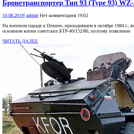
Бронетранспортер Тип 93 (Type 93) WZ-
10.08.2019
admin
10.08.2019
|
admin
|
Нет комментария
|
19:02
На военном параде в Пекине, проходившем в октябре 1984 г., впервые были показаны бронетранспортеры китайской конструкции фирмы НОРИНКО. На вооружении армии КНР состояли в
основном копии советских БТР-40/152/80, поэтому появление
ЧИТАТЬ
ЧИТАТЬ ДАЛЕЕ
ДАЛЕЕ