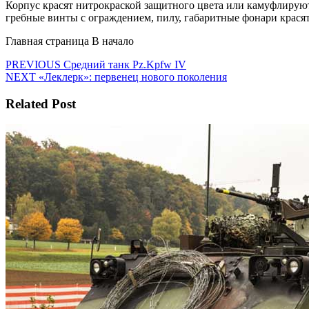
Корпус красят нитрокраской защитного цвета или камуфлируют
гребные винты с ограждением, пилу, габаритные фонари красят
Главная страница В начало
Навигация
Предыдущая
PREVIOUS
Средний танк Pz.Kpfw IV
Следующая
запись:
NEXT
«Леклерк»: первенец нового поколения
по
запись:
записям
Related Post