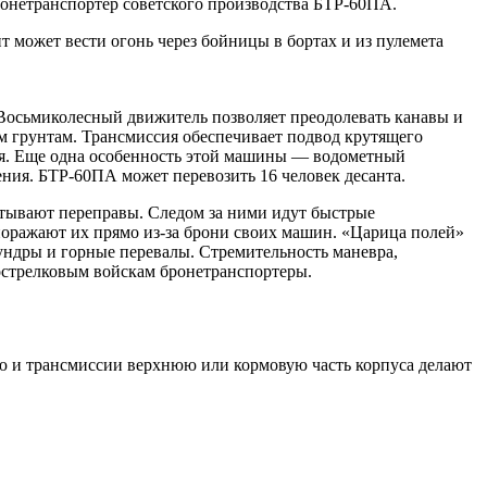
ронетранспортер советского производства БТР-60ПА.
 может вести огонь через бойницы в бортах и из пулемета
. Восьмиколесный движитель позволяет преодолевать канавы и
м грунтам. Трансмиссия обеспечивает подвод крутящего
ься. Еще одна особенность этой машины — водометный
ния. БТР-60ПА может перевозить 16 человек десанта.
тывают переправы. Следом за ними идут быстрые
поражают их прямо из-за брони своих машин. «Царица полей»
ундры и горные перевалы. Стремительность маневра,
стрелковым войскам бронетранспортеры.
лю и трансмиссии верхнюю или кормовую часть корпуса делают