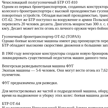
Чехословацкий полугусеничный БТР ОТ-810
Одним из первых бронетранспортеров, созданных конструктор
колесного бронетранспортера с высокой проходимостью гусе
поворотных устройств. Обладая высокой проходимостью, тран
ОТ-62. Этот же БТР поступил на вооружение и армии Польск
перевозить 20 человек десанта. Двигатель мощностью 300 л. с
км/у. Десант может вести огонь из личного оружия через бойниц
Гусеничный бронетранспортер ОТ-62 (TOPAS)
Однако боевые колесные машины имеют ряд преимуществ пере
БТР обладают высокими скоростями движения и большими запа
В 1960 году венгерские конструкторы создали новую брониро
ликвидировать существенный недостаток машин данного типа 
Венгерская разведывательная машина ФУГ
Экипаж машины — 5-6 человек. Они могут вести огонь из 7,62
пулеметом.
ФУГ предназначена для разведки.
Для мотострелковых же частей и подразделений машина, обору
время на выдвижение и уборку этих колес: боевая машина долж
БТР ОТ-64
И на вооружении Чехословацкой Народной Армии появился нов