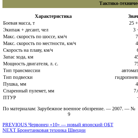
Тактико-техниче
Характеристика
Знач
Боевая масса, т
25 +
Экипаж + десант, чел
3 
Макс. скорость по шоссе, км/ч
7
Макс. скорость по местности, км/ч
4
Скорость на плаву, км/ч
Запас хода, км
4
Мощность двигателя, л. с.
7
Тип трансмиссии
автомат
Тип подвески
гидропнев
Пушка, мм
4
Спаренный пулемет, мм
7.
ПТУР
По материалам: Зарубежное военное обозрение. — 2007. — №
9
Навигация
Предыдущая
PREVIOUS
Червонец «10» — новый японский ОБТ
Следующая
запись:
NEXT
Бронетанковая техника Швеции
по
запись: