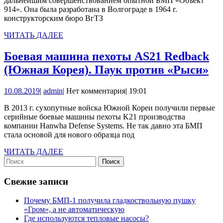
дальнейшим совершенствованием опытной БМП «Объект
914Б»
914». Она была разработана в Волгограде в 1964 г.
конструкторским бюро ВгТЗ
ЧИТАТЬ
ЧИТАТЬ ДАЛЕЕ
ДАЛЕЕ
Боевая машина пехоты AS21 Redback
Бо
(Южная Корея). Паук против «Рыси»
ма
10.08.2019
admin
10.08.2019
|
admin
|
Нет комментария
|
19:01
пе
AS
В 2013 г. сухопутные войска Южной Кореи получили первые
серийные боевые машины пехоты K21 производства
Re
компании Hanwha Defense Systems. Не так давно эта БМП
(
стала основой для нового образца под
Ко
ЧИТАТЬ
ЧИТАТЬ ДАЛЕЕ
Найти:
ДАЛЕЕ
Па
пр
Свежие записи
«Р
Почему БМП-1 получила гладкоствольную пушку
«Гром», а не автоматическую
Где используются тепловые насосы?