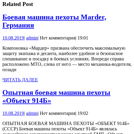
записям
Related Post
Боевая машина пехоты Marder,
Боевая
Германия
машина
10.08.2019
admin
10.08.2019
|
admin
|
Нет комментария
|
19:01
пехоты
Marder,
Компоновка «Мардер» призвана обеспечить максимальную
защиту экипажа и десанта, наиболее удобное и безопасное
Германия
спешивание и посадку в боевых условиях. Впереди справа
расположено МТО, слева от него — место механика-водителя,
позади
ЧИТАТЬ
ЧИТАТЬ ДАЛЕЕ
ДАЛЕЕ
Опытная боевая машина пехоты
Опытная
«Объект 914Б»
боевая
10.08.2019
admin
10.08.2019
|
admin
|
Нет комментария
|
19:02
машина
пехоты
ОПЫТНАЯ БОЕВАЯ МАШИНА ПЕХОТЫ «ОБЪЕКТ 914Б»
(СССР) Боевая машина пехоты «Объект 914Б» являлась
«Объект