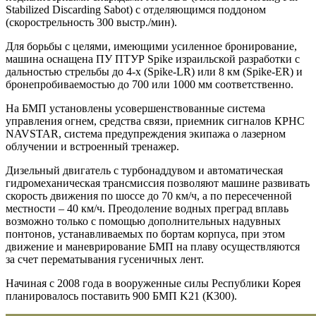
Stabilized Discarding Sabot) с отделяющимся поддоном
(скорострельность 300 выстр./мин).
Для борьбы с целями, имеющими усиленное бронирование,
машина оснащена ПУ ПТУР Spike израильской разработки с
дальностью стрельбы до 4-х (Spike-LR) или 8 км (Spike-ER) и
бронепробиваемостью до 700 или 1000 мм соответственно.
На БМП установлены усовершенствованные система
управления огнем, средства связи, приемник сигналов КРНС
NAVSTAR, система предупреждения экипажа о лазерном
облучении и встроенный тренажер.
Дизельный двигатель с турбонаддувом и автоматическая
гидромеханическая трансмиссия позволяют машине развивать
скорость движения по шоссе до 70 км/ч, а по пересеченной
местности – 40 км/ч. Преодоление водных преград вплавь
возможно только с помощью дополнительных надувных
понтонов, устанавливаемых по бортам корпуса, при этом
движение и маневрирование БМП на плаву осуществляются
за счет перематывания гусеничных лент.
Начиная с 2008 года в вооруженные силы Республики Корея
планировалось поставить 900 БМП K21 (К300).