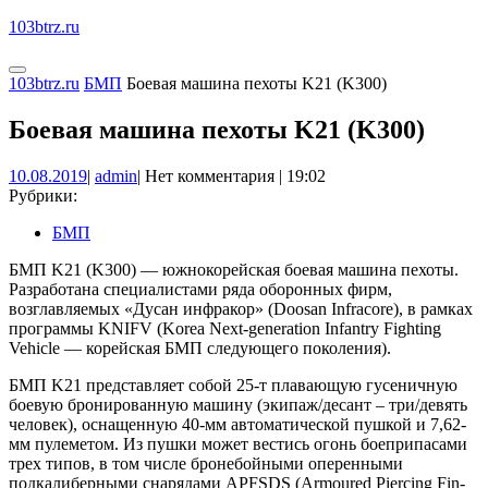
Перейти
103btrz.ru
к
содержимому
Кнопка
КНОПКА
103btrz.ru
БМП
Боевая машина пехоты K21 (K300)
Открыть
ЗАКРЫТЬ
Боевая машина пехоты K21 (K300)
10.08.2019
admin
10.08.2019
|
admin
|
Нет комментария
|
19:02
Рубрики:
БМП
БМП K21 (K300) — южнокорейская боевая машина пехоты.
Разработана специалистами ряда оборонных фирм,
возглавляемых «Дусан инфракор» (Doosan Infracore), в рамках
программы KNIFV (Korea Next-generation Infantry Fighting
Vehicle — корейская БМП следующего поколения).
БМП K21 представляет собой 25-т плавающую гусеничную
боевую бронированную машину (экипаж/десант – три/девять
человек), оснащенную 40-мм автоматической пушкой и 7,62-
мм пулеметом. Из пушки может вестись огонь боеприпасами
трех типов, в том числе бронебойными оперенными
подкалиберными снарядами APFSDS (Armoured Piercing Fin-