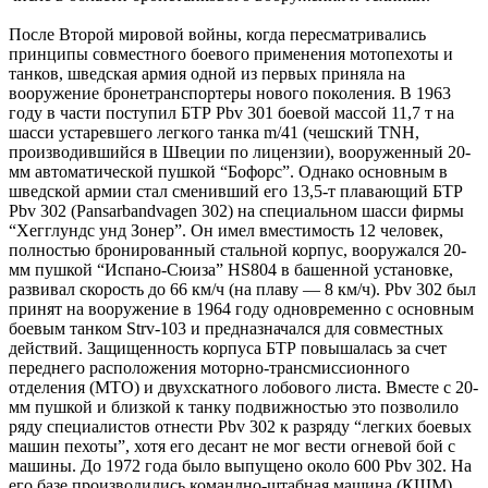
После Второй мировой войны, когда пересматривались
принципы совместного боевого применения мотопехоты и
танков, шведская армия одной из первых приняла на
вооружение бронетранспортеры нового поколения. В 1963
году в части поступил БТР Pbv 301 боевой массой 11,7 т на
шасси устаревшего легкого танка m/41 (чешский TNH,
производившийся в Швеции по лицензии), вооруженный 20-
мм автоматической пушкой “Бофорс”. Однако основным в
шведской армии стал сменивший его 13,5-т плавающий БТР
Pbv 302 (Pansarbandvagen 302) на специальном шасси фирмы
“Хегглундс унд Зонер”. Он имел вместимость 12 человек,
полностью бронированный стальной корпус, вооружался 20-
мм пушкой “Испано-Сюиза” HS804 в башенной установке,
развивал скорость до 66 км/ч (на плаву — 8 км/ч). Pbv 302 был
принят на вооружение в 1964 году одновременно с основным
боевым танком Strv-103 и предназначался для совместных
действий. Защищенность корпуса БТР повышалась за счет
переднего расположения моторно-трансмиссионного
отделения (МТО) и двухскатного лобового листа. Вместе с 20-
мм пушкой и близкой к танку подвижностью это позволило
ряду специалистов отнести Pbv 302 к разряду “легких боевых
машин пехоты”, хотя его десант не мог вести огневой бой с
машины. До 1972 года было выпущено около 600 Pbv 302. На
его базе производились командно-штабная машина (КШМ)