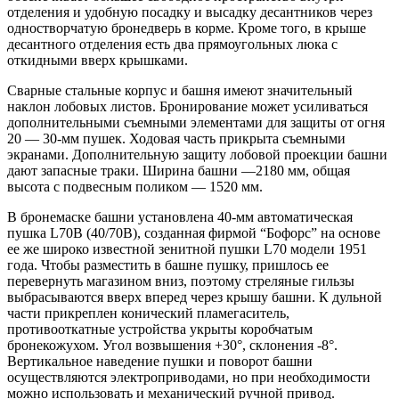
отделения и удобную посадку и высадку десантников через
одностворчатую бронедверь в корме. Кроме того, в крыше
десантного отделения есть два прямоугольных люка с
откидными вверх крышками.
Сварные стальные корпус и башня имеют значительный
наклон лобовых листов. Бронирование может усиливаться
дополнительными съемными элементами для защиты от огня
20 — 30-мм пушек. Ходовая часть прикрыта съемными
экранами. Дополнительную защиту лобовой проекции башни
дают запасные траки. Ширина башни —2180 мм, общая
высота с подвесным поликом — 1520 мм.
В бронемаске башни установлена 40-мм автоматическая
пушка L70B (40/70В), созданная фирмой “Бофорс” на основе
ее же широко известной зенитной пушки L70 модели 1951
года. Чтобы разместить в башне пушку, пришлось ее
перевернуть магазином вниз, поэтому стреляные гильзы
выбрасываются вверх вперед через крышу башни. К дульной
части прикреплен конический пламегаситель,
противооткатные устройства укрыты коробчатым
бронекожухом. Угол возвышения +30°, склонения -8°.
Вертикальное наведение пушки и поворот башни
осуществляются электроприводами, но при необходимости
можно использовать и механический ручной привод.