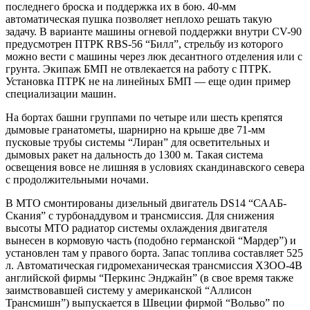
последнего броска и поддержка их в бою. 40-мм
автоматическая пушка позволяет неплохо решать такую
задачу. В варианте машины огневой поддержки внутри CV-90
предусмотрен ПТРК RBS-56 “Билл”, стрельбу из которого
можно вести с машины через люк десантного отделения или с
грунта. Экипаж БМП не отвлекается на работу с ПТРК.
Установка ПТРК не на линейных БМП — еще один пример
специализации машин.
На бортах башни группами по четыре или шесть крепятся
дымовые гранатометы, шарнирно на крыше две 71-мм
пусковые трубы системы “Лиран” для осветительных и
дымовых ракет на дальность до 1300 м. Такая система
освещения вовсе не лишняя в условиях скандинавского севера
с продолжительными ночами.
В МТО смонтированы дизельный двигатель DS14 “СААБ-
Скания” с турбонаддувом и трансмиссия. Для снижения
высоты МТО радиатор системы охлаждения двигателя
вынесен в кормовую часть (подобно германской “Мардер”) и
установлен там у правого борта. Запас топлива составляет 525
л. Автоматическая гидромеханическая трансмиссия ХЗОО-4В
английской фирмы “Перкинс Энджайн” (в свое время также
заимствовавшей систему у американской “Аллисон
Трансмишн”) выпускается в Швеции фирмой “Вольво” по