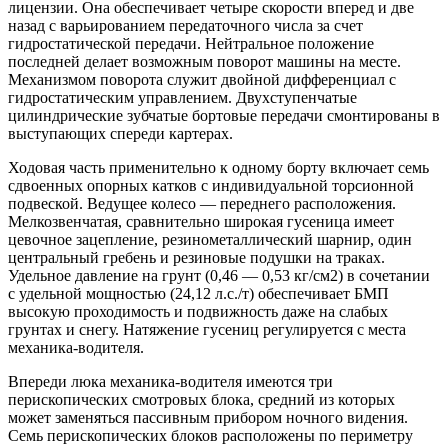
лицензии. Она обеспечивает четыре скорости вперед и две
назад с варьированием передаточного числа за счет
гидростатической передачи. Нейтральное положение
последней делает возможным поворот машины на месте.
Механизмом поворота служит двойной дифференциал с
гидростатическим управлением. Двухступенчатые
цилиндрические зубчатые бортовые передачи смонтированы в
выступающих спереди картерах.
Ходовая часть применительно к одному борту включает семь
сдвоенных опорных катков с индивидуальной торсионной
подвеской. Ведущее колесо — переднего расположения.
Мелкозвенчатая, сравнительно широкая гусеница имеет
цевочное зацепление, резинометаллический шарнир, один
центральный гребень и резиновые подушки на траках.
Удельное давление на грунт (0,46 — 0,53 кг/см2) в сочетании
с удельной мощностью (24,12 л.с./т) обеспечивает БМП
высокую проходимость и подвижность даже на слабых
грунтах и снегу. Натяжение гусениц регулируется с места
механика-водителя.
Впереди люка механика-водителя имеются три
перископических смотровых блока, средний из которых
может заменяться пассивным прибором ночного видения.
Семь перископических блоков расположены по периметру