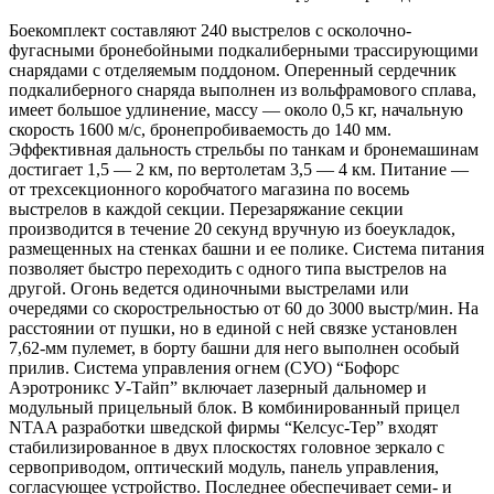
Боекомплект составляют 240 выстрелов с осколочно-
фугасными бронебойными подкалиберными трассирующими
снарядами с отделяемым поддоном. Оперенный сердечник
подкалиберного снаряда выполнен из вольфрамового сплава,
имеет большое удлинение, массу — около 0,5 кг, начальную
скорость 1600 м/с, бронепробиваемость до 140 мм.
Эффективная дальность стрельбы по танкам и бронемашинам
достигает 1,5 — 2 км, по вертолетам 3,5 — 4 км. Питание —
от трехсекционного коробчатого магазина по восемь
выстрелов в каждой секции. Перезаряжание секции
производится в течение 20 секунд вручную из боеукладок,
размещенных на стенках башни и ее полике. Система питания
позволяет быстро переходить с одного типа выстрелов на
другой. Огонь ведется одиночными выстрелами или
очередями со скорострельностью от 60 до 3000 выстр/мин. На
расстоянии от пушки, но в единой с ней связке установлен
7,62-мм пулемет, в борту башни для него выполнен особый
прилив. Система управления огнем (СУО) “Бофорс
Аэротроникс У-Тайп” включает лазерный дальномер и
модульный прицельный блок. В комбинированный прицел
NTAA разработки шведской фирмы “Келсус-Тер” входят
стабилизированное в двух плоскостях головное зеркало с
сервоприводом, оптический модуль, панель управления,
согласующее устройство. Последнее обеспечивает семи- и