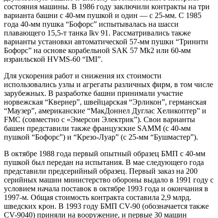
состояния машины. В 1986 году заключили контракты на три
варианта башни с 40-мм пушкой и один — с 25-мм. С 1985
года 40-мм пушка “Бофорс” испытывалась на шасси
плавающего 15,5-т танка lkv 91. Рассматривались также
варианты установки автоматической 57-мм пушки “Тринити
Бофорс” на основе корабельной SAK 57 Mk2 или 60-мм
израильской HVMS-60 “IMI”.
Для ускорения работ и снижения их стоимости
использовались узлы и агрегаты различных фирм, в том числе
зарубежных. В разработке башни принимали участие
норвежская “Квернер”, швейцарская “Эрликон”, германская
“Маузер”, американские “МакДоннел Дуглас Хеликоптер” и
FMC (совместно с «Эмерсон Электрик”). Свои варианты
башен представили также французские SAMM (с 40-мм
пушкой “Бофорс”) и “Крезо-Луар” (с 25-мм “Бушмастер”).
В октябре 1988 года первый опытный образец БМП с 40-мм
пушкой был передан на испытания. В мае следующего года
представили предсерийный образец. Первый заказ на 200
серийных машин министерство обороны выдало в 1991 году с
условием начала поставок в октябре 1993 года и окончания в
1997-м. Общая стоимость контракта составила 2,9 млрд.
шведских крон. В 1993 году БМП CV-90 (обозначается также
CV-9040) приняли на вооружение, и первые 30 машин