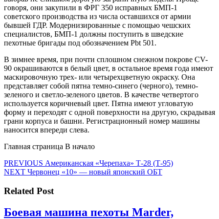
говоря, они закупили в ФРГ 350 исправных БМП-1
советского производства из числа оставшихся от армии
бывшей ГДР. Модернизированные с помощью чешских
специалистов, БМП-1 должны поступить в шведские
пехотные бригады под обозначением Pbt 501.
В зимнее время, при почти сплошном снежном покрове CV-
90 окрашиваются в белый цвет, в остальное время года имеют
маскировочную трех- или четырехцветную окраску. Она
представляет собой пятна темно-синего (черного), темно-
зеленого и светло-зеленого цветов. В качестве четвертого
используется коричневый цвет. Пятна имеют угловатую
форму и переходят с одной поверхности на другую, скрадывая
грани корпуса и башни. Регистрационный номер машины
наносится впереди слева.
Главная страница В начало
Навигация
Предыдущая
PREVIOUS
Американская «Черепаха» Т-28 (Т-95)
Следующая
запись:
NEXT
Червонец «10» — новый японский ОБТ
по
запись:
записям
Related Post
Боевая машина пехоты Marder,