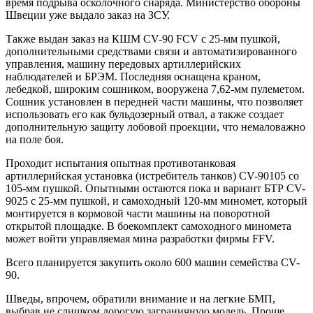
время подрыва осколочного снаряда. Министерство обороны
Швеции уже выдало заказ на ЗСУ.
Также выдан заказ на КШМ CV-90 FCV с 25-мм пушкой,
дополнительными средствами связи и автоматизированного
управления, машину передовых артиллерийских
наблюдателей и БРЭМ. Последняя оснащена краном,
лебедкой, широким сошником, вооружена 7,62-мм пулеметом.
Сошник установлен в передней части машины, что позволяет
использовать его как бульдозерный отвал, а также создает
дополнительную защиту лобовой проекции, что немаловажно
на поле боя.
Проходит испытания опытная противотанковая
артиллерийская установка (истребитель танков) CV-90105 со
105-мм пушкой. Опытными остаются пока и вариант БТР CV-
9025 с 25-мм пушкой, и самоходный 120-мм миномет, который
монтируется в кормовой части машины на поворотной
открытой площадке. В боекомплект самоходного миномета
может войти управляемая мина разработки фирмы FFV.
Всего планируется закупить около 600 машин семейства CV-
90.
Шведы, впрочем, обратили внимание и на легкие БМП,
выбрав не слишком дорогую заграничную модель. Проще