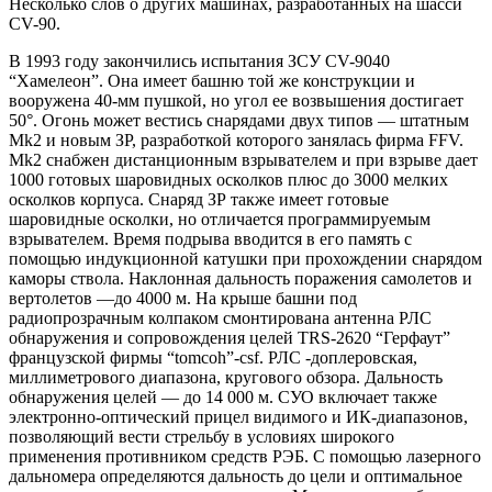
Несколько слов о других машинах, разработанных на шасси
CV-90.
В 1993 году закончились испытания ЗСУ CV-9040
“Хамелеон”. Она имеет башню той же конструкции и
вооружена 40-мм пушкой, но угол ее возвышения достигает
50°. Огонь может вестись снарядами двух типов — штатным
Mk2 и новым ЗР, разработкой которого занялась фирма FFV.
Mk2 снабжен дистанционным взрывателем и при взрыве дает
1000 готовых шаровидных осколков плюс до 3000 мелких
осколков корпуса. Снаряд ЗР также имеет готовые
шаровидные осколки, но отличается программируемым
взрывателем. Время подрыва вводится в его память с
помощью индукционной катушки при прохождении снарядом
каморы ствола. Наклонная дальность поражения самолетов и
вертолетов —до 4000 м. На крыше башни под
радиопрозрачным колпаком смонтирована антенна РЛС
обнаружения и сопровождения целей TRS-2620 “Герфаут”
французской фирмы “tomcoh”-csf. РЛС -доплеровская,
миллиметрового диапазона, кругового обзора. Дальность
обнаружения целей — до 14 000 м. СУО включает также
электронно-оптический прицел видимого и ИК-диапазонов,
позволяющий вести стрельбу в условиях широкого
применения противником средств РЭБ. С помощью лазерного
дальномера определяются дальность до цели и оптимальное