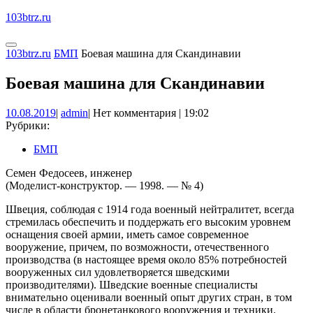
Перейти
103btrz.ru
к
содержимому
Кнопка
КНОПКА
103btrz.ru
БМП
Боевая машина для Скандинавии
Открыть
ЗАКРЫТЬ
Боевая машина для Скандинавии
10.08.2019
admin
10.08.2019
|
admin
|
Нет комментария
|
19:02
Рубрики:
БМП
Семен Федосеев, инженер
(Моделист-конструктор. — 1998. — № 4)
Швеция, соблюдая с 1914 года военный нейтралитет, всегда
стремилась обеспечить и поддержать его высоким уровнем
оснащения своей армии, иметь самое современное
вооружение, причем, по возможности, отечественного
производства (в настоящее время около 85% потребностей
вооруженных сил удовлетворяется шведскими
производителями). Шведские военные специалисты
внимательно оценивали военный опыт других стран, в том
числе в области бронетанкового вооружения и техники.