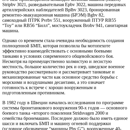
Stripbv 3021, разведывательная Epbv 3022, машина передовых
артиллерийских наблюдателей Bplbv 3023, бронированная
ремонтно-эвакуационная машина (БРЭМ) Bgbv 82,
самоходный ПТРК Pvrbv 551, вооруженный ПТУР RB55
“Toy” или RB56 “Билл”, мостоукладчик Brobv 941, санитарная
машина.
Однако со временем стала очевидна необходимость создания
полноценной БМП, которая позволила бы мотопехоте
эффективно взаимодействовать с основными боевыми
танками в условиях современного общевойскового боя.
Несмотря на преимущественно холмистую и лесистую
местность, большое количество рек и озер, шведское военное
руководство рассматривало и рассматривает танковые и
механизированные части как основное средство борьбы с
морскими и воздушными десантами, а это означает
готовность к встрече с хорошо вооруженным и
подготовленным противником.
В 1982 году в Швеции начались исследования по программе
системы бронетанкового вооружения 90-х годов — основного
боевого танка «второго поколения Stridsvagen 2000 и
семейства бронемашин. Последнее должно было иметь единое
шасси и включать БМП и машину огневой поддержки
(условное обозначение “машины Pbv G”), вооруженные 40-