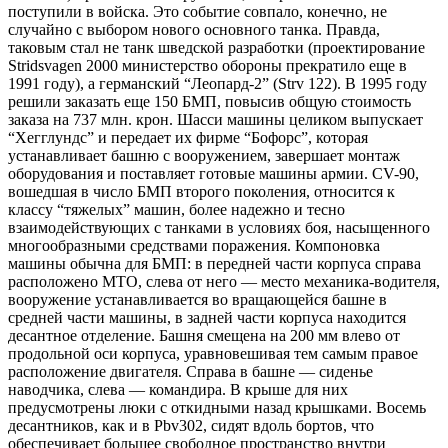
поступили в войска. Это событие совпало, конечно, не
случайно с выбором нового основного танка. Правда,
таковым стал не танк шведской разработки (проектирование
Stridsvagen 2000 министерство обороны прекратило еще в
1991 году), а германский “Леопард-2” (Strv 122). В 1995 году
решили заказать еще 150 БМП, повысив общую стоимость
заказа на 737 млн. крон. Шасси машины целиком выпускает
“Хегглундс” и передает их фирме “Бофорс”, которая
устанавливает башню с вооружением, завершает монтаж
оборудования и поставляет готовые машины армии. CV-90,
вошедшая в число БМП второго поколения, относится к
классу “тяжелых” машин, более надежно и тесно
взаимодействующих с танками в условиях боя, насыщенного
многообразными средствами поражения. Компоновка
машины обычна для БМП: в передней части корпуса справа
расположено МТО, слева от него — место механика-водителя,
вооружение устанавливается во вращающейся башне в
средней части машины, в задней части корпуса находится
десантное отделение. Башня смещена на 200 мм влево от
продольной оси корпуса, уравновешивая тем самым правое
расположение двигателя. Справа в башне — сиденье
наводчика, слева — командира. В крыше для них
предусмотрены люки с откидными назад крышками. Восемь
десантников, как и в Pbv302, сидят вдоль бортов, что
обеспечивает большее свободное пространство внутри