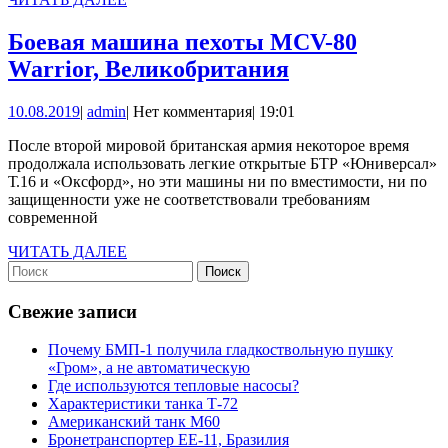
ДАЛЕЕ
Боевая машина пехоты MCV-80
Боевая
Warrior, Великобритания
машина
10.08.2019
admin
10.08.2019
|
admin
|
Нет комментария
|
19:01
пехоты
MCV-
После второй мировой британская армия некоторое время
продолжала использовать легкие открытые БТР «Юниверсал»
80
Т.16 и «Оксфорд», но эти машины ни по вместимости, ни по
Warrior,
защищенности уже не соответствовали требованиям
современной
Великобритан
ЧИТАТЬ
ЧИТАТЬ ДАЛЕЕ
Найти:
ДАЛЕЕ
Свежие записи
Почему БМП-1 получила гладкоствольную пушку
«Гром», а не автоматическую
Где используются тепловые насосы?
Характеристики танка Т-72
Американский танк М60
Бронетранспортер EE-11, Бразилия