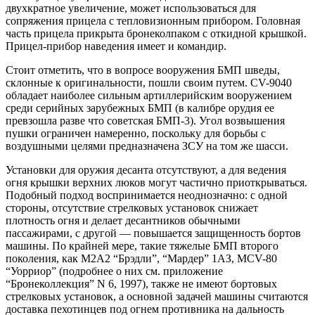
двухкратное увеличение, может использоваться для
сопряжения прицела с тепловизионным прибором. Головная
часть прицела прикрыта бронеколпаком с откидной крышкой.
Прицел-прибор наведения имеет и командир.
Стоит отметить, что в вопросе вооружения БМП шведы,
склонные к оригинальности, пошли своим путем. CV-9040
обладает наиболее сильным артиллерийским вооружением
среди серийных зарубежных БМП (в калибре орудия ее
превзошла разве что советская БМП-3). Угол возвышения
пушки ограничен намеренно, поскольку для борьбы с
воздушными целями предназначена ЗСУ на том же шасси.
Установки для оружия десанта отсутствуют, а для ведения
огня крышки верхних люков могут частично приоткрываться.
Подобный подход воспринимается неоднозначно: с одной
стороны, отсутствие стрелковых установок снижает
плотность огня и делает десантников обычными
пассажирами, с другой — повышается защищенность бортов
машины. По крайней мере, такие тяжелые БМП второго
поколения, как М2А2 “Брэдли”, “Мардер” 1АЗ, MCV-80
“Уорриор” (подробнее о них см. приложение
“Бронеколлекция” N 6, 1997), также не имеют бортовых
стрелковых установок, а основной задачей машины считаются
доставка пехотинцев под огнем противника на дальность