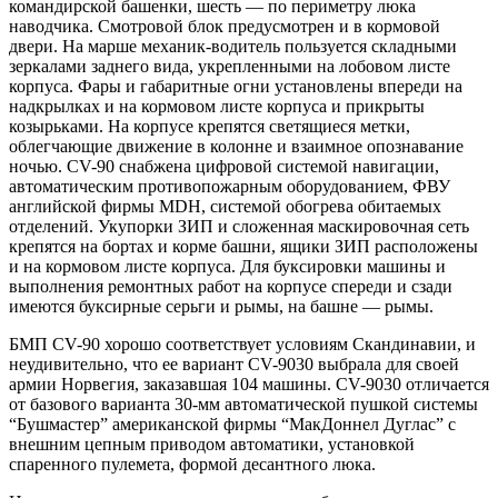
командирской башенки, шесть — по периметру люка
наводчика. Смотровой блок предусмотрен и в кормовой
двери. На марше механик-водитель пользуется складными
зеркалами заднего вида, укрепленными на лобовом листе
корпуса. Фары и габаритные огни установлены впереди на
надкрылках и на кормовом листе корпуса и прикрыты
козырьками. На корпусе крепятся светящиеся метки,
облегчающие движение в колонне и взаимное опознавание
ночью. CV-90 снабжена цифровой системой навигации,
автоматическим противопожарным оборудованием, ФВУ
английской фирмы MDH, системой обогрева обитаемых
отделений. Укупорки ЗИП и сложенная маскировочная сеть
крепятся на бортах и корме башни, ящики ЗИП расположены
и на кормовом листе корпуса. Для буксировки машины и
выполнения ремонтных работ на корпусе спереди и сзади
имеются буксирные серьги и рымы, на башне — рымы.
БМП CV-90 хорошо соответствует условиям Скандинавии, и
неудивительно, что ее вариант CV-9030 выбрала для своей
армии Норвегия, заказавшая 104 машины. CV-9030 отличается
от базового варианта 30-мм автоматической пушкой системы
“Бушмастер” американской фирмы “МакДоннел Дуглас” с
внешним цепным приводом автоматики, установкой
спаренного пулемета, формой десантного люка.