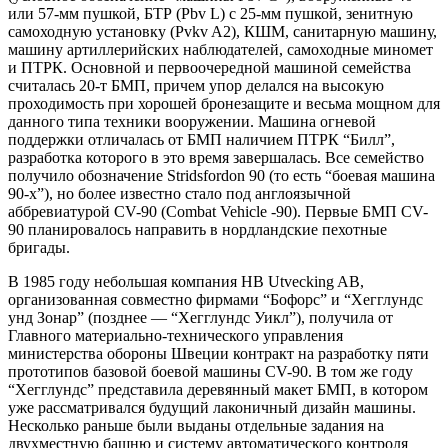
или 57-мм пушкой, БТР (Pbv L) с 25-мм пушкой, зенитную
самоходную установку (Pvkv A2), КШМ, санитарную машину,
машину артиллерийских наблюдателей, самоходные миномет
и ПТРК. Основной и первоочередной машиной семейства
считалась 20-т БМП, причем упор делался на высокую
проходимость при хорошей бронезащите и весьма мощном для
данного типа техники вооружении. Машина огневой
поддержки отличалась от БМП наличием ПТРК “Билл”,
разработка которого в это время завершалась. Все семейство
получило обозначение Stridsfordon 90 (то есть “боевая машина
90-х”), но более известно стало под англоязычной
аббревиатурой CV-90 (Combat Vehicle -90). Первые БМП CV-
90 планировалось направить в нордландские пехотные
бригады.
В 1985 году небольшая компания НВ Utvecking AB,
организованная совместно фирмами “Бофорс” и “Хегглундс
унд Зонар” (позднее — “Хегглундс Уикл”), получила от
Главного материально-технического управления
министерства обороны Швеции контракт на разработку пяти
прототипов базовой боевой машины CV-90. В том же году
“Хегглундс” представила деревянный макет БМП, в котором
уже рассматривался будущий лаконичный дизайн машины.
Несколько раньше были выданы отдельные задания на
двухместную башню и систему автоматического контроля